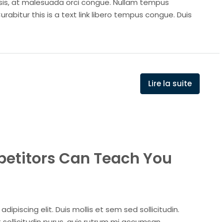
isis, at malesuada orci congue. Nullam tempus
Curabitur this is a text link libero tempus congue. Duis
Lire la suite
petitors Can Teach You
ipiscing elit. Duis mollis et sem sed sollicitudin.
sollicitudin purus, quis rutrum mi accumsan