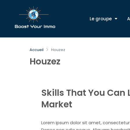
Le groupe
A
Accueil
Houzez
Houzez
Skills That You Can 
Market
Lorem ipsum dolor sit amet, consectetur ad
Donec non odio neque. Aliquam hendrerit 