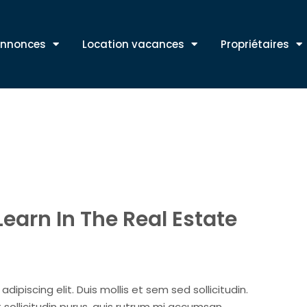
nnonces
Location vacances
Propriétaires
Learn In The Real Estate
ipiscing elit. Duis mollis et sem sed sollicitudin.
sollicitudin purus, quis rutrum mi accumsan