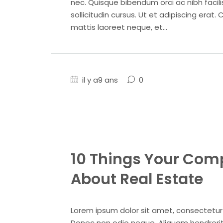
nec. Quisque bibendum orci ac nibh facil
sollicitudin cursus. Ut et adipiscing erat. 
mattis laoreet neque, et...
il y a9 ans
0
10 Things Your Com
About Real Estate
Lorem ipsum dolor sit amet, consectetur ad
Donec non odio neque. Aliquam hendrerit 