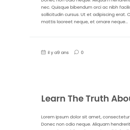
nec. Quisque bibendum orci ac nibh facil
sollicitudin cursus. Ut et adipiscing erat. 
mattis laoreet neque, et ornare neque...
il y a9 ans
0
Learn The Truth Abou
Lorem ipsum dolor sit amet, consectetur ad
Donec non odio neque. Aliquam hendrerit 